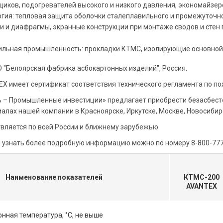
щиков, подогревателей высокого и низкого давления, экономайзер
гия: тепловая защита оболочки сталеплавильного и промежуточно
и и диафрагмы, экранные конструкции при монтаже сводов и стен
льная промышленность: прокладки КТМС, изолирующие основной 
 "Белоярская фабрика асбокартонных изделий", Россия.
X имеет сертификат соответствия технического регламента по по
 – Промышленные инвестиции» предлагает приобрести безасбесто
иалах нашей компании в Красноярске, Иркутске, Москве, Новосибир
вляется по всей России и ближнему зарубежью.
и узнать более подробную информацию можно по номеру 8-800-777-
Наименование показателей
КТМС-200
AVANTEX
нная температура, °С, не выше