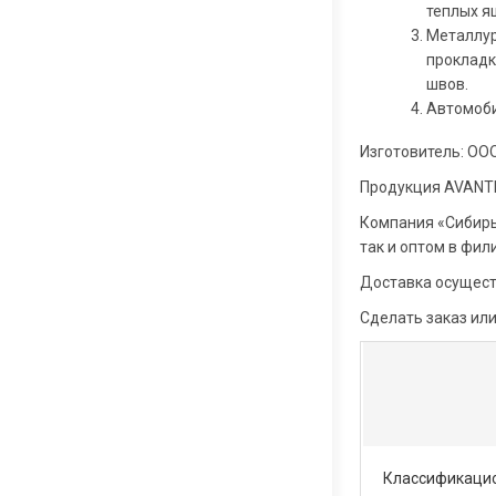
теплых я
Металлур
прокладк
швов.
Автомоби
Изготовитель: ООО
Продукция AVANTE
Компания «Сибирь
так и оптом в фил
Доставка осущест
Сделать заказ ил
Классификацио