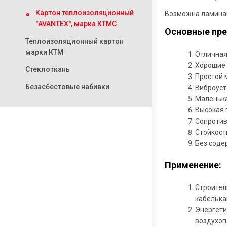
Картон теплоизоляционный
Возможна ламина
"AVANTEX", марка КТМС
Основные пре
Теплоизоляционный картон
марки КТМ
Отличная
Хорошие 
Стеклоткань
Простой 
Безасбестовые набивки
Виброуст
Маленька
Высокая 
Сопротив
Стойкост
Без соде
Применение:
Строител
кабелька
Энергети
воздухоп