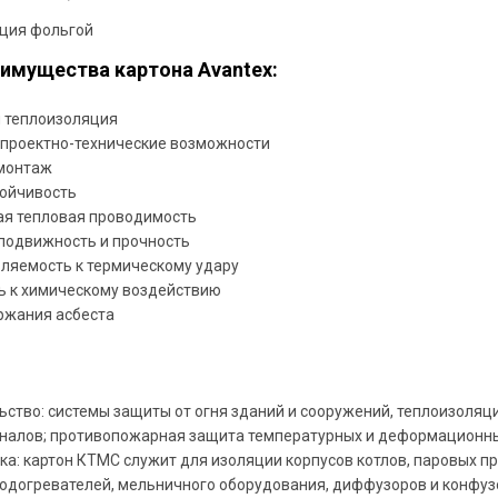
ция фольгой
имущества картона Avantex:
 теплоизоляция
проектно-технические возможности
монтаж
ойчивость
я тепловая проводимость
подвижность и прочность
ляемость к термическому удару
ь к химическому воздействию
ржания асбеста
ьство: системы защиты от огня зданий и сооружений, теплоизоляц
налов; противопожарная защита температурных и деформационны
ка: картон КТМС служит для изоляции корпусов котлов, паровых п
одогревателей, мельничного оборудования, диффузоров и конфузо