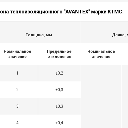
она теплоизоляционного "AVANTEX" марки КТМС:
Толщина, мм
Длина,
Номинальное
Предельное
Номинальное
значение
отклонение
значение
1
±0,2
2
±0,3
3
±0,3
4
±0,4