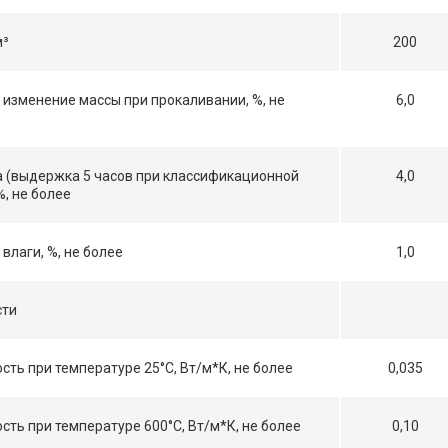
м³
200
 изменение массы при прокаливании, %, не
6,0
а (выдержка 5 часов при классификационной
4,0
%, не более
влаги, %, не более
1,0
сти
ть при температуре 25°С, Вт/м*К, не более
0,035
ть при температуре 600°С, Вт/м*К, не более
0,10