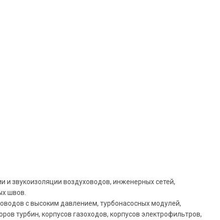
ии и звукоизоляции воздуховодов, инженерных сетей,
х швов.
роводов с высоким давлением, турбонасосных модулей,
ров турбин, корпусов газоходов, корпусов электрофильтров,