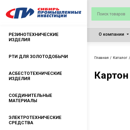
О компании
РЕЗИНОТЕХНИЧЕСКИЕ
ИЗДЕЛИЯ
Резиновые рукава
РТИ ДЛЯ ЗОЛОТОДОБЫЧИ
Главная
Каталог
Резиновые ремни приводные
Картон
АСБЕСТОТЕХНИЧЕСКИЕ
Технические пластины
ИЗДЕЛИЯ
(техпластины)
Лента конвейерная ГОСТ 20-2018
Асбест хризотиловый
СОЕДИНИТЕЛЬНЫЕ
МАТЕРИАЛЫ
Резиновые ковры
Листовой паронит
Резиновая проступь
Набивки сальниковые
Камлоки
ЭЛЕКТРОТЕХНИЧЕСКИЕ
Резиновый клей
СРЕДСТВА
Картон асбестовый
Хомуты