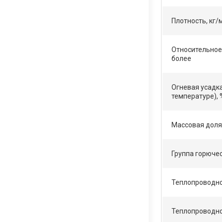
Плотность, кг/
Относительное
более
Огневая усадк
температуре), 
Массовая доля 
Группа горюче
Теплопроводнос
Теплопроводнос